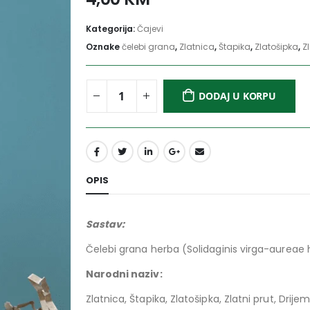
Kategorija:
Čajevi
Oznake
čelebi grana
,
Zlatnica
,
Štapika
,
Zlatošipka
,
Zl
DODAJ U KORPU
OPIS
Sastav:
Čelebi grana herba (Solidaginis virga-aureae
Narodni 
Zlatnica, Štapika, Zlatošipka, Zlatni prut, Drije