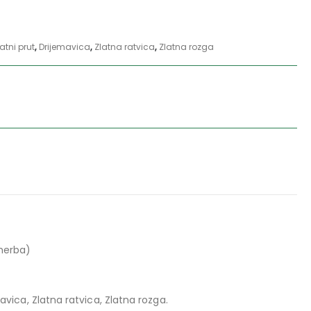
atni prut
,
Drijemavica
,
Zlatna ratvica
,
Zlatna rozga
 herba)
naziv:
mavica, Zlatna ratvica, Zlatna rozga.