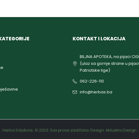
KATEGORIJE
KONTAKT I LOKACIJA
BILJNA APOTEKA, na pijaci CI
(ulaz sa gornje strane u pijac
ne
Patriotske lige)
062-226-110
ješavine
info@herbas.ba
Herba Solutions. © 2023. Sva prava zadržana. Design:
Aktuelno Design