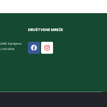
DRUŠTVENE MREŽE
GLANE Sarajevo
u od ulice