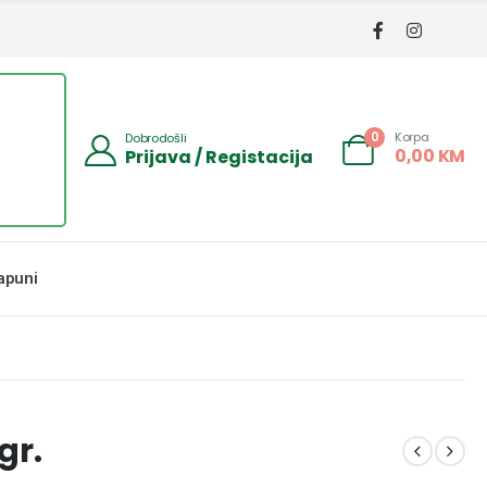
Korpa
0
Dobrodošli
0,00
KM
Prijava / Registacija
apuni
gr.