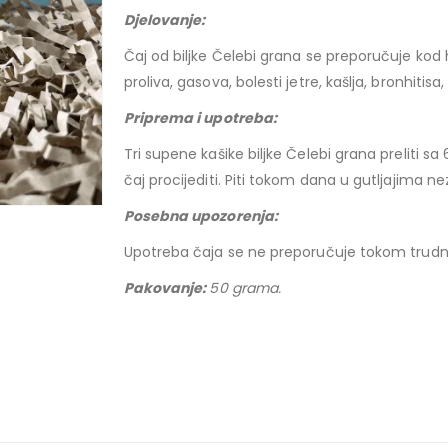
Djelovanje:
Čaj od biljke Čelebi grana se preporučuje kod
proliva, gasova, bolesti jetre, kašlja, bronhit
Priprema i upotreba:
Tri supene kašike biljke Čelebi grana preliti sa 6
čaj procijediti. Piti tokom dana u gutljajima 
Posebna upoz
Upotreba čaja se ne preporučuje tokom trudnoć
Pakovanje:
50 grama.