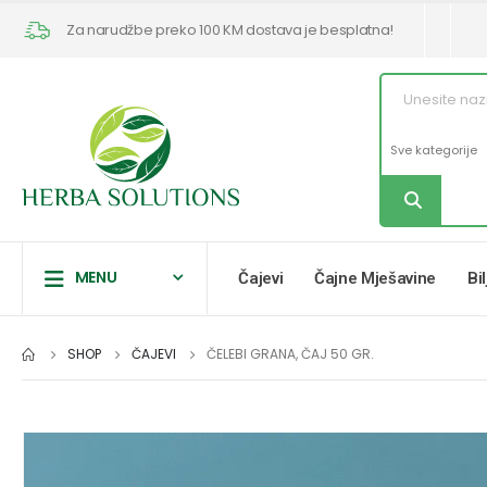
Za narudžbe preko 100 KM dostava je besplatna!
MENU
Čajevi
Čajne Mješavine
Bi
SHOP
ČAJEVI
ČELEBI GRANA, ČAJ 50 GR.