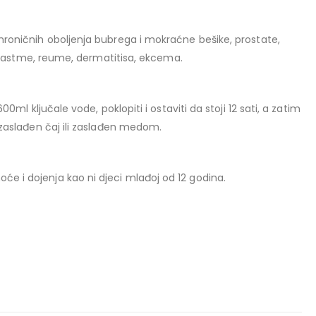
 hroničnih oboljenja bubrega i mokraćne bešike, prostate,
isa, astme, reume, dermatitisa, ekcema.
00ml ključale vode, poklopiti i ostaviti da stoji 12 sati, a zatim
nezaslađen čaj ili zaslađen medom.
orenja:
e i dojenja kao ni djeci mlađoj od 12 godina.