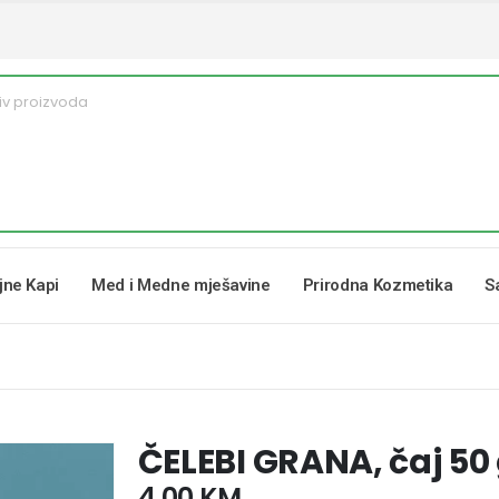
ljne Kapi
Med i Medne mješavine
Prirodna Kozmetika
S
ČELEBI GRANA, čaj 50 
4,00
KM