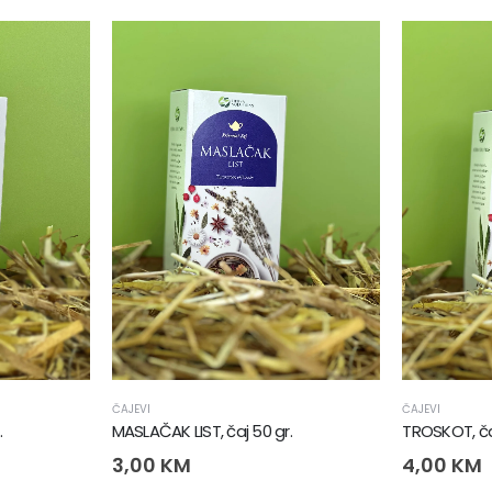
ČAJEVI
ČAJEVI
.
MASLAČAK LIST, čaj 50 gr.
TROSKOT, čaj
3,00
KM
4,00
KM