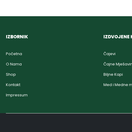
IZBORNIK
IZDVOJENE 
Početna
Čajevi
O Nama
Čajne Mješavi
Shop
Biljne Kapi
Kontakt
Med i Medne m
Impressum