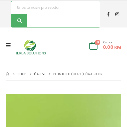
Korpa
0
0,00
KM
SHOP
ČAJEVI
PELIN BIJELI (GORKI), ČAJ 50 GR.