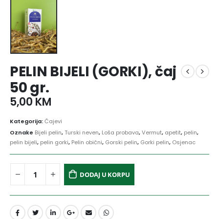
PELIN BIJELI (GORKI), čaj
50 gr.
5,00
KM
Kategorija:
Čajevi
Oznake
Bijeli pelin
,
Turski neven
,
Loša probava
,
Vermut
,
apetit
,
pelin
,
pelin bijeli
,
pelin gorki
,
Pelin obični
,
Gorski pelin
,
Gorki pelin
,
Osjenac
DODAJ U KORPU