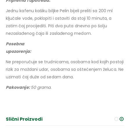
Priprema i upotreba:
Jednu kafenu kašiku biljke Pelin bijeli preliti sa 200 ml
ključale vode, poklopiti i ostaviti da stoji 10 minuta, a
zatim čaj procijediti. Piti dva puta dnevno po šolju
nezaslađenog čaja ili zaslađenog medom.
Posebna
upozorenja:
Ne preporučuje se trudnicama, osobama kod kojih postoji
rizik za moždani udar, osobama sa oštećenjem želuca. Ne
uzimati čaj duže od sedam dana.
Pakovanje:
50 grama.
Slični Proizvodi