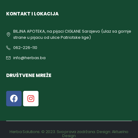
KONTAKT I LOKACIJA
BILJNA APOTEKA, na pijaci CIGLANE Sarajevo (ulaz sa gornje
strane u pijacu od ulice Patriotske lige)
062-226-110
info@herbas.ba
DRUŠTVENE MREŽE
Herba Solutions. © 2023. Sva prava zadržana. Design:
Aktuelno
Design