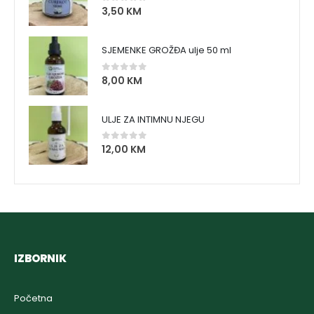
3,50
KM
0
out of 5
SJEMENKE GROŽĐA ulje 50 ml
8,00
KM
0
out of 5
ULJE ZA INTIMNU NJEGU
12,00
KM
0
out of 5
IZBORNIK
Početna