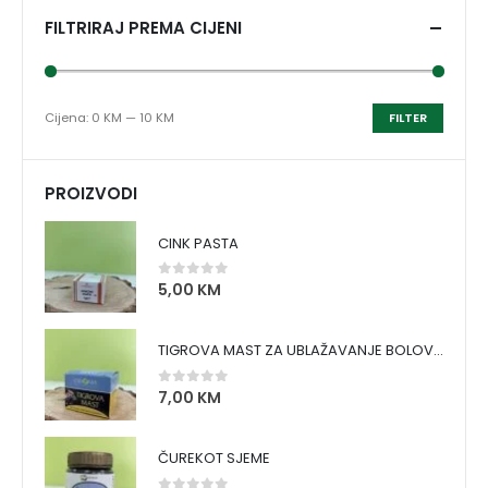
FILTRIRAJ PREMA CIJENI
Cijena:
0 KM
—
10 KM
FILTER
PROIZVODI
CINK PASTA
5,00
KM
0
out of 5
TIGROVA MAST ZA UBLAŽAVANJE BOLOVA I ZAGRIJAVANJE MIŠIĆA
7,00
KM
0
out of 5
ČUREKOT SJEME