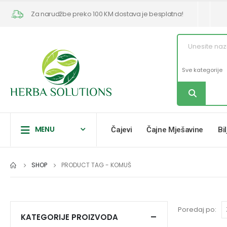
Za narudžbe preko 100 KM dostava je besplatna!
MENU
Čajevi
Čajne Mješavine
Bi
SHOP
PRODUCT TAG -
KOMUŠ
Poredaj po:
KATEGORIJE PROIZVODA