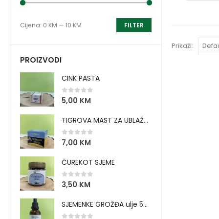
Cijena:
0 KM
—
10 KM
FILTER
Prikaži:
PROIZVODI
CINK PASTA
0
out of 5
5,00
KM
TIGROVA MAST ZA UBLAŽAVANJE BOLOVA I ZAGRIJAVANJE MIŠIĆA
0
out of 5
7,00
KM
ČUREKOT SJEME
0
out of 5
3,50
KM
SJEMENKE GROŽĐA ulje 50 ml