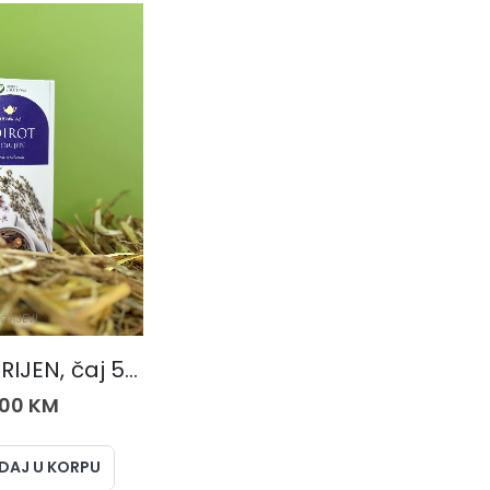
ČAJEVI
IĐIROT KORIJEN, čaj 50 gr.
,00
KM
DAJ U KORPU