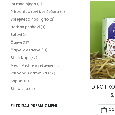
Intimna njega
(3)
Prirodni sokovi bez šećera
(9)
Sprejevi za nos i grlo
(2)
Herbas prahovi
(3)
Setovi
(2)
Čajevi
(137)
Čajne Mješavine
(41)
Biljne Kapi
(52)
Med i Medne mješavine
(11)
Prirodna Kozmetika
(49)
Sapuni
(8)
Biljna ulja
(18)
5
FILTRIRAJ PREMA CIJENI
DO