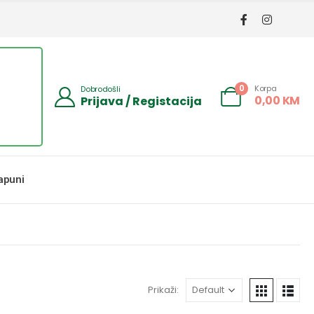
Korpa
0
Dobrodošli
0,00
KM
Prijava / Registacija
apuni
Prikaži: