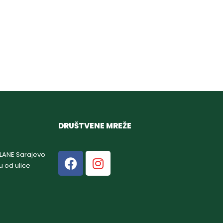
DRUŠTVENE MREŽE
GLANE Sarajevo
u od ulice