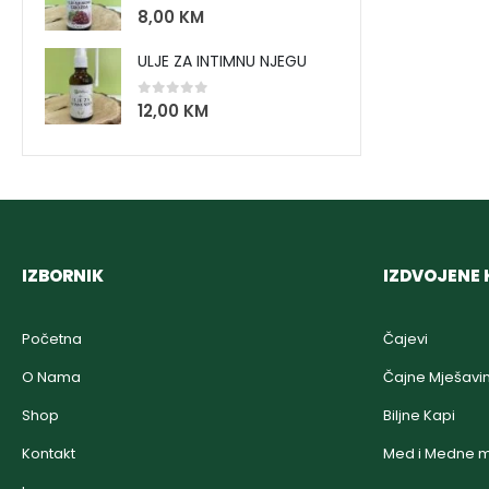
0
out of 5
8,00
KM
ULJE ZA INTIMNU NJEGU
0
out of 5
12,00
KM
IZBORNIK
IZDVOJENE 
Početna
Čajevi
O Nama
Čajne Mješavi
Shop
Biljne Kapi
Kontakt
Med i Medne m