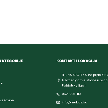
KATEGORIJE
KONTAKT I LOKACIJA
BILJNA APOTEKA, na pijaci CI
(ulaz sa gornje strane u pijac
ne
Patriotske lige)
062-226-110
ješavine
info@herbas.ba