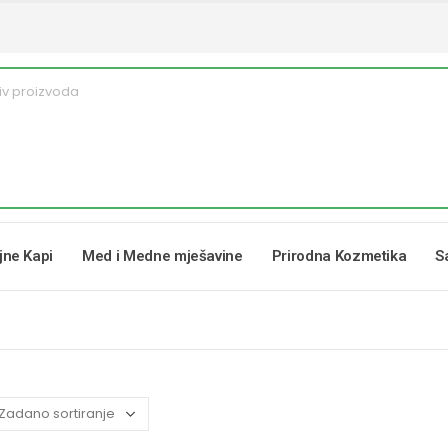
ljne Kapi
Med i Medne mješavine
Prirodna Kozmetika
S