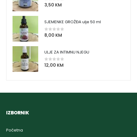
3,50
KM
0
out of 5
SJEMENKE GROŽĐA ulje 50 ml
8,00
KM
0
out of 5
ULJE ZA INTIMNU NJEGU
12,00
KM
0
out of 5
IZBORNIK
Početna