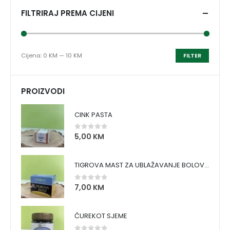
FILTRIRAJ PREMA CIJENI
Cijena:
0 KM
—
10 KM
FILTER
PROIZVODI
CINK PASTA
5,00
KM
0
out of 5
TIGROVA MAST ZA UBLAŽAVANJE BOLOVA I ZAGRIJAVANJE MIŠIĆA
7,00
KM
0
out of 5
ČUREKOT SJEME