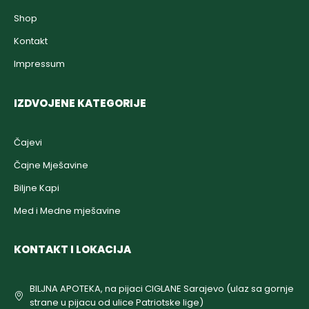
Shop
Kontakt
Impressum
IZDVOJENE KATEGORIJE
Čajevi
Čajne Mješavine
Biljne Kapi
Med i Medne mješavine
KONTAKT I LOKACIJA
BILJNA APOTEKA, na pijaci CIGLANE Sarajevo (ulaz sa gornje
strane u pijacu od ulice Patriotske lige)