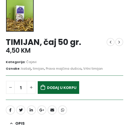
TIMIJAN, čaj 50 gr.
4,50
KM
Kategorija:
Čajevi
Oznake:
kašalj
,
timijan
,
Prava majčina dušica
,
Vrtni timijan
DODAJ U KORPU
OPIS