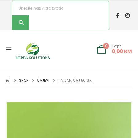
Korpa
0
0,00
KM
SHOP
ČAJEVI
TIMIJAN, ČAJ 50 GR.