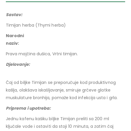
Sastav:
Timijan herba (Thymi herba)
Narodni
naziv
Prava majčina dušica, Vrtni timijan.
Djelovanje:
Čaj od biljke Timijan se preporučuje kod produktivnog
kašlja, olakšava iskašljavanje, smiruje grčeve glatke
muskulature bronhija, pomaže kod infekcija usta i grla.
Priprema i upotreba:
Jednu kafenu kašiku biljke Timijan preliti sa 200 ml
ključale vode i ostaviti da stoji 10 minuta, a zatim čaj