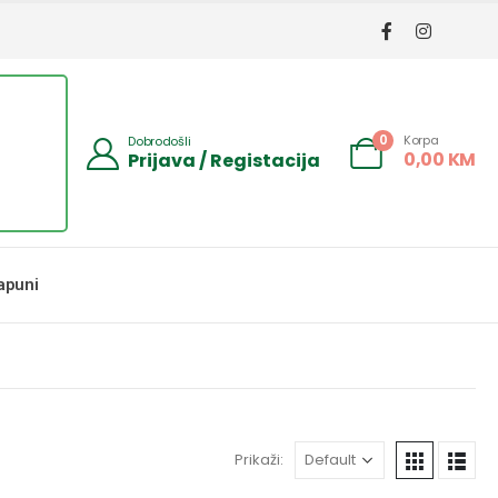
Korpa
0
Dobrodošli
0,00
KM
Prijava / Registacija
apuni
Prikaži: