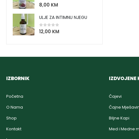
0
out of 5
8,00
KM
ULJE ZA INTIMNU NJEGU
0
out of 5
12,00
KM
IZBORNIK
IZDVOJENE 
Početna
Čajevi
O Nama
Čajne Mješavi
Shop
Biljne Kapi
Kontakt
Med i Medne m