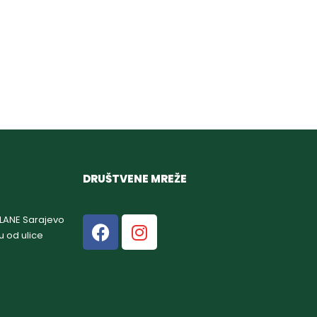
DRUŠTVENE MREŽE
GLANE Sarajevo
u od ulice