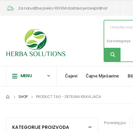
Za narudžbe preko 100 KM dostava je besplatna!
MENU
Čajevi
Čajne Mješavine
Bi
SHOP
PRODUCT TAG -
DETELINA KRAVLJAČA
Poredaj po:
KATEGORIJE PROIZVODA