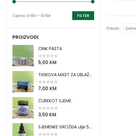
Cijena:
0 KM
—
10 KM
FILTER
Prikaži:
PROIZVODI
CINK PASTA
0
out of 5
5,00
KM
TIGROVA MAST ZA UBLAŽAVANJE BOLOVA I ZAGRIJAVANJE MIŠIĆA
0
out of 5
7,00
KM
ČUREKOT SJEME
0
out of 5
3,50
KM
SJEMENKE GROŽĐA ulje 50 ml