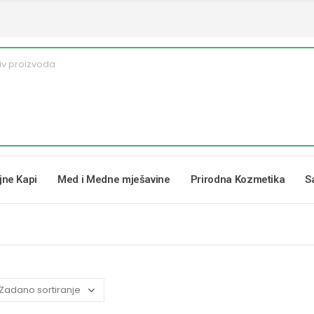
ljne Kapi
Med i Medne mješavine
Prirodna Kozmetika
S