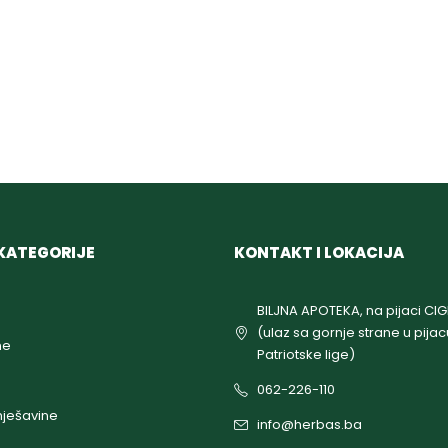
KATEGORIJE
KONTAKT I LOKACIJA
BILJNA APOTEKA, na pijaci CI
(ulaz sa gornje strane u pijac
ne
Patriotske lige)
062-226-110
ješavine
info@herbas.ba